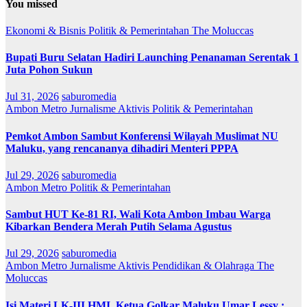
You missed
Ekonomi & Bisnis
Politik & Pemerintahan
The Moluccas
Bupati Buru Selatan Hadiri Launching Penanaman Serentak 1
Juta Pohon Sukun
Jul 31, 2026
saburomedia
Ambon Metro
Jurnalisme Aktivis
Politik & Pemerintahan
Pemkot Ambon Sambut Konferensi Wilayah Muslimat NU
Maluku, yang rencananya dihadiri Menteri PPPA
Jul 29, 2026
saburomedia
Ambon Metro
Politik & Pemerintahan
Sambut HUT Ke-81 RI, Wali Kota Ambon Imbau Warga
Kibarkan Bendera Merah Putih Selama Agustus
Jul 29, 2026
saburomedia
Ambon Metro
Jurnalisme Aktivis
Pendidikan & Olahraga
The
Moluccas
Isi Materi LK-III HMI, Ketua Golkar Maluku Umar Lessy ;