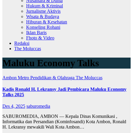
Nusantara & Dunia
Hukum & Kriminal
Jurnalisme Aktivis
Wisata & Budaya
Hiburan & Kesehatan
Konseling Rohani
Iklan Baris
Fhoto & Video
Redaksi
The Moluccas
Maluku Economy Talks
Ambon Metro
Pendidikan & Olahraga
The Moluccas
Kadis Ronald H. Lekransy Jadi Pembicara Maluku Economy
Talks 2025
Des 4, 2025
saburomedia
SABUROMEDIA, AMBON — Kepala Dinas Komunikasi ,
Informatika dan Persandian (Kominfosandi) Kota Ambon, Ronald
H. Lekransy mewakili Wali Kota Ambon…