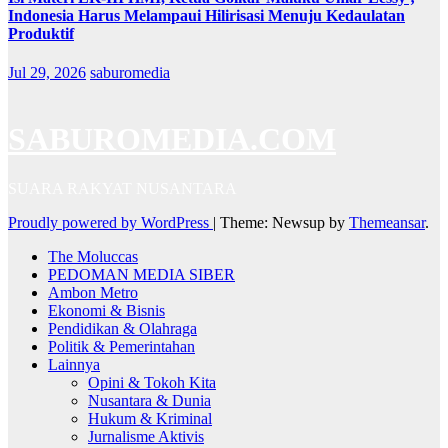
Indonesia Harus Melampaui Hilirisasi Menuju Kedaulatan
Produktif
Jul 29, 2026
saburomedia
SABUROMEDIA.COM
SUARA RAKYAT NUSANTARA
Proudly powered by WordPress
|
Theme: Newsup by
Themeansar
.
The Moluccas
PEDOMAN MEDIA SIBER
Ambon Metro
Ekonomi & Bisnis
Pendidikan & Olahraga
Politik & Pemerintahan
Lainnya
Opini & Tokoh Kita
Nusantara & Dunia
Hukum & Kriminal
Jurnalisme Aktivis