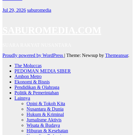
Jul 29, 2026
saburomedia
SABUROMEDIA.COM
SUARA RAKYAT NUSANTARA
Proudly powered by WordPress
|
Theme: Newsup by
Themeansar
.
The Moluccas
PEDOMAN MEDIA SIBER
Ambon Metro
Ekonomi & Bisnis
Pendidikan & Olahraga
Politik & Pemerintahan
Lainnya
Opini & Tokoh Kita
Nusantara & Dunia
Hukum & Kriminal
Jurnalisme Aktivis
Wisata & Budaya
Hiburan & Kesehatan