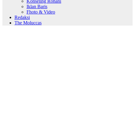
Konseling Rohani
Iklan Baris
Fhoto & Video
Redaksi
The Moluccas