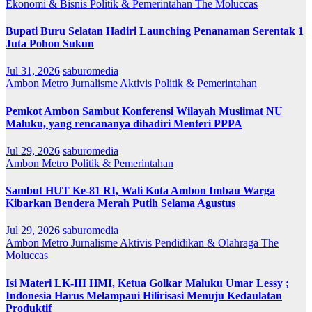
Ekonomi & Bisnis
Politik & Pemerintahan
The Moluccas
Bupati Buru Selatan Hadiri Launching Penanaman Serentak 1
Juta Pohon Sukun
Jul 31, 2026
saburomedia
Ambon Metro
Jurnalisme Aktivis
Politik & Pemerintahan
Pemkot Ambon Sambut Konferensi Wilayah Muslimat NU
Maluku, yang rencananya dihadiri Menteri PPPA
Jul 29, 2026
saburomedia
Ambon Metro
Politik & Pemerintahan
Sambut HUT Ke-81 RI, Wali Kota Ambon Imbau Warga
Kibarkan Bendera Merah Putih Selama Agustus
Jul 29, 2026
saburomedia
Ambon Metro
Jurnalisme Aktivis
Pendidikan & Olahraga
The
Moluccas
Isi Materi LK-III HMI, Ketua Golkar Maluku Umar Lessy ;
Indonesia Harus Melampaui Hilirisasi Menuju Kedaulatan
Produktif