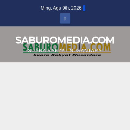
Skip
Ming. Agu 9th, 2026
to
content
SABUROMEDIA.COM
SUARA RAKYAT NUSANTARA