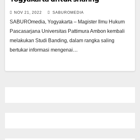
Pengelolaan S-2 yang berkualitas
NOV 21, 2022
SABUROMEDIA
SABUROmedia, Yogyakarta – Magister Ilmu Hukum
Pascasarjana Universitas Pattimura Ambon kembali
melakukan Studi Banding, dalam rangka saling
bertukar informasi mengenai…