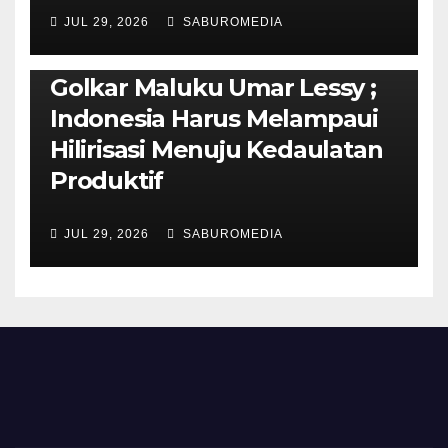
JUL 29, 2026
SABUROMEDIA
PENDIDIKAN & OLAHRAGA
THE MOLUCCAS
Isi Materi LK-III HMI, Ketua
Golkar Maluku Umar Lessy ;
Indonesia Harus Melampaui
Hilirisasi Menuju Kedaulatan
Produktif
JUL 29, 2026
SABUROMEDIA