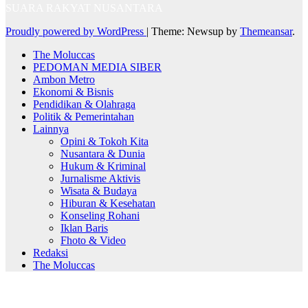
SUARA RAKYAT NUSANTARA
Proudly powered by WordPress
|
Theme: Newsup by
Themeansar
.
The Moluccas
PEDOMAN MEDIA SIBER
Ambon Metro
Ekonomi & Bisnis
Pendidikan & Olahraga
Politik & Pemerintahan
Lainnya
Opini & Tokoh Kita
Nusantara & Dunia
Hukum & Kriminal
Jurnalisme Aktivis
Wisata & Budaya
Hiburan & Kesehatan
Konseling Rohani
Iklan Baris
Fhoto & Video
Redaksi
The Moluccas