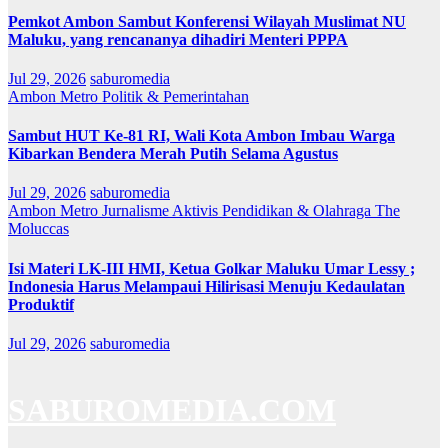
Pemkot Ambon Sambut Konferensi Wilayah Muslimat NU
Maluku, yang rencananya dihadiri Menteri PPPA
Jul 29, 2026
saburomedia
Ambon Metro
Politik & Pemerintahan
Sambut HUT Ke-81 RI, Wali Kota Ambon Imbau Warga
Kibarkan Bendera Merah Putih Selama Agustus
Jul 29, 2026
saburomedia
Ambon Metro
Jurnalisme Aktivis
Pendidikan & Olahraga
The
Moluccas
Isi Materi LK-III HMI, Ketua Golkar Maluku Umar Lessy ;
Indonesia Harus Melampaui Hilirisasi Menuju Kedaulatan
Produktif
Jul 29, 2026
saburomedia
SABUROMEDIA.COM