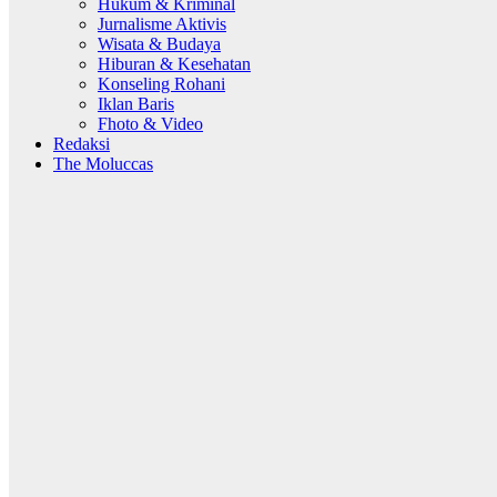
Hukum & Kriminal
Jurnalisme Aktivis
Wisata & Budaya
Hiburan & Kesehatan
Konseling Rohani
Iklan Baris
Fhoto & Video
Redaksi
The Moluccas