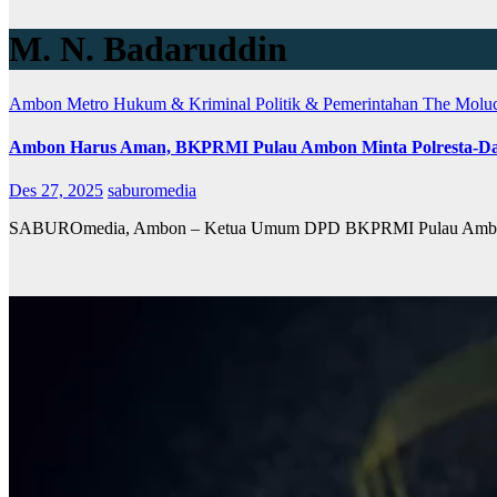
M. N. Badaruddin
Ambon Metro
Hukum & Kriminal
Politik & Pemerintahan
The Molu
Ambon Harus Aman, BKPRMI Pulau Ambon Minta Polresta-Dan
Des 27, 2025
saburomedia
SABUROmedia, Ambon – Ketua Umum DPD BKPRMI Pulau Ambon Id