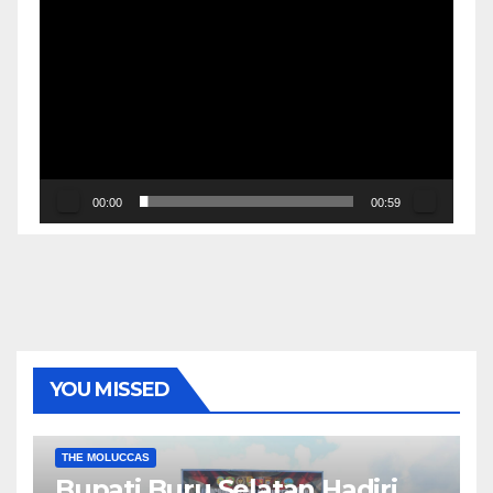
00:00
00:59
YOU MISSED
EKONOMI & BISNIS
POLITIK & PEMERINTAHAN
THE MOLUCCAS
Bupati Buru Selatan Hadiri