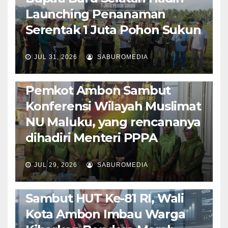
Launching Penanaman
Serentak 1 Juta Pohon Sukun
JUL 31, 2026
SABUROMEDIA
AMBON METRO
JURNALISME AKTIVIS
POLITIK & PEMERINTAHAN
Pemkot Ambon Sambut
Konferensi Wilayah Muslimat
NU Maluku, yang rencananya
dihadiri Menteri PPPA
JUL 29, 2026
SABUROMEDIA
AMBON METRO
POLITIK & PEMERINTAHAN
Sambut HUT Ke-81 RI, Wali
Kota Ambon Imbau Warga