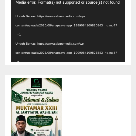
Pemutar
Media error: Format(s) not supported or source(s) not found
Video
Unduh Berkas: https://www.saburomedia.com/wp-
content/uploads/2025/08/snapsave-app_1999084100825843_hd.mp4?
_=1
Unduh Berkas: https://www.saburomedia.com/wp-
content/uploads/2025/08/snapsave-app_1999084100825843_hd.mp4?
_=1