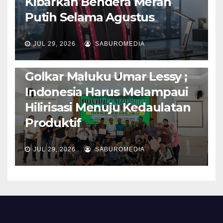
Kibarkan Bendera Merah
Putih Selama Agustus
AMBON METRO
JURNALISME AKTIVIS
JUL 29, 2026
SABUROMEDIA
PENDIDIKAN & OLAHRAGA
THE MOLUCCAS
Isi Materi LK-III HMI, Ketua
Golkar Maluku Umar Lessy ;
Indonesia Harus Melampaui
Hilirisasi Menuju Kedaulatan
Produktif
JUL 29, 2026
SABUROMEDIA