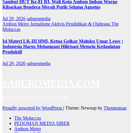
Sambut HUT Ke-81 RI, Wali Kota Ambon Imbau Warga
Kibarkan Bendera Merah Putih Selama Agustus
Jul 29, 2026
saburomedia
Ambon Metro
Jurnalisme Aktivis
Pendidikan & Olahraga
The
Moluccas
Isi Materi LK-III HMI, Ketua Golkar Maluku Umar Lessy ;
Indonesia Harus Melampaui Hilirisasi Menuju Kedaulatan
Produktif
Jul 29, 2026
saburomedia
SABUROMEDIA.COM
SUARA RAKYAT NUSANTARA
Proudly powered by WordPress
|
Theme: Newsup by
Themeansar
.
The Moluccas
PEDOMAN MEDIA SIBER
Ambon Metro