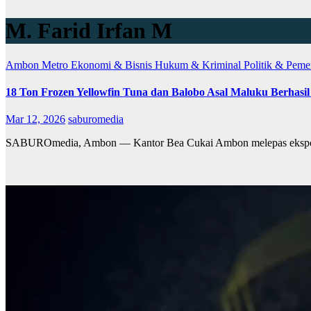
M. Farid Irfan M
Ambon Metro
Ekonomi & Bisnis
Hukum & Kriminal
Politik & Peme
18 Ton Frozen Yellowfin Tuna dan Balobo Asal Maluku Berhasil
Mar 12, 2026
saburomedia
SABUROmedia, Ambon — Kantor Bea Cukai Ambon melepas ekspor ko