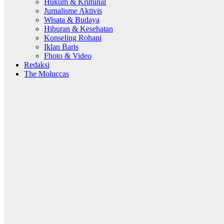
Hukum & Kriminal
Jurnalisme Aktivis
Wisata & Budaya
Hiburan & Kesehatan
Konseling Rohani
Iklan Baris
Fhoto & Video
Redaksi
The Moluccas