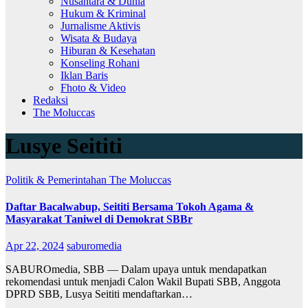
Nusantara & Dunia
Hukum & Kriminal
Jurnalisme Aktivis
Wisata & Budaya
Hiburan & Kesehatan
Konseling Rohani
Iklan Baris
Fhoto & Video
Redaksi
The Moluccas
Lusye Seititi
Politik & Pemerintahan
The Moluccas
Daftar Bacalwabup, Seititi Bersama Tokoh Agama &
Masyarakat Taniwel di Demokrat SBBr
Apr 22, 2024
saburomedia
SABUROmedia, SBB — Dalam upaya untuk mendapatkan
rekomendasi untuk menjadi Calon Wakil Bupati SBB, Anggota
DPRD SBB, Lusya Seititi mendaftarkan…