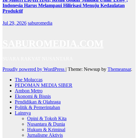
Indonesia Harus Melampaui Hilirisasi Menuju Kedaulatan
Produktif
Jul 29, 2026
saburomedia
SABUROMEDIA.COM
SUARA RAKYAT NUSANTARA
Proudly powered by WordPress
|
Theme: Newsup by
Themeansar
.
The Moluccas
PEDOMAN MEDIA SIBER
Ambon Metro
Ekonomi & Bisnis
Pendidikan & Olahraga
Politik & Pemerintahan
Lainnya
Opini & Tokoh Kita
Nusantara & Dunia
Hukum & Kriminal
Jurnalisme Aktivis