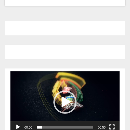
Pemutar
Video
00:00
00:53