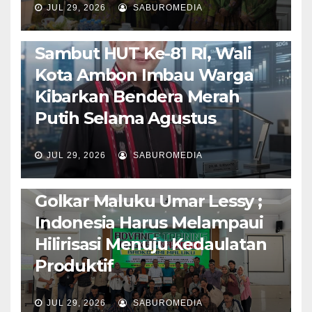
JUL 29, 2026
SABUROMEDIA
AMBON METRO
POLITIK & PEMERINTAHAN
Sambut HUT Ke-81 RI, Wali
Kota Ambon Imbau Warga
Kibarkan Bendera Merah
Putih Selama Agustus
AMBON METRO
JURNALISME AKTIVIS
JUL 29, 2026
SABUROMEDIA
PENDIDIKAN & OLAHRAGA
THE MOLUCCAS
Isi Materi LK-III HMI, Ketua
Golkar Maluku Umar Lessy ;
Indonesia Harus Melampaui
Hilirisasi Menuju Kedaulatan
Produktif
JUL 29, 2026
SABUROMEDIA