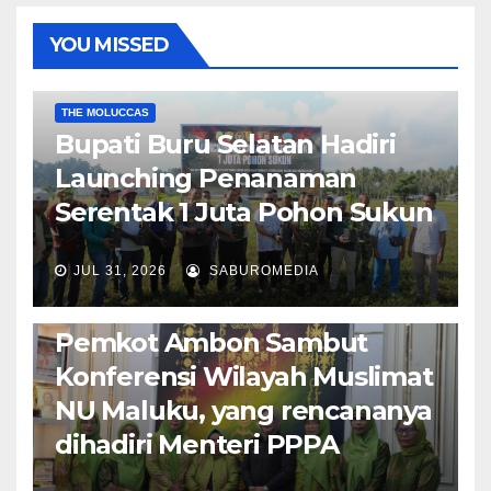
YOU MISSED
EKONOMI & BISNIS
POLITIK & PEMERINTAHAN
THE MOLUCCAS
Bupati Buru Selatan Hadiri
Launching Penanaman
Serentak 1 Juta Pohon Sukun
JUL 31, 2026
SABUROMEDIA
AMBON METRO
JURNALISME AKTIVIS
POLITIK & PEMERINTAHAN
Pemkot Ambon Sambut
Konferensi Wilayah Muslimat
NU Maluku, yang rencananya
dihadiri Menteri PPPA