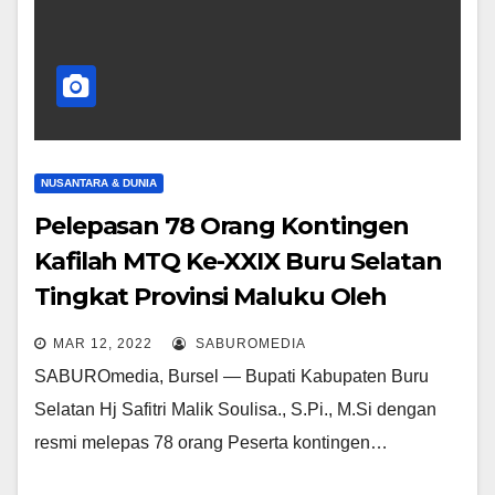
NUSANTARA & DUNIA
Pelepasan 78 Orang Kontingen
Kafilah MTQ Ke-XXIX Buru Selatan
Tingkat Provinsi Maluku Oleh
Bupati Bursel
MAR 12, 2022
SABUROMEDIA
SABUROmedia, Bursel — Bupati Kabupaten Buru
Selatan Hj Safitri Malik Soulisa., S.Pi., M.Si dengan
resmi melepas 78 orang Peserta kontingen…