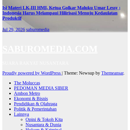
Isi Materi LK-III HMI, Ketua Golkar Maluku Umar Lessy ;
Indonesia Harus Melampaui Hilirisasi Menuju Kedaulatan
Produktif
Jul 29, 2026
saburomedia
SABUROMEDIA.COM
SUARA RAKYAT NUSANTARA
Proudly powered by WordPress
|
Theme: Newsup by
Themeansar
.
The Moluccas
PEDOMAN MEDIA SIBER
Ambon Metro
Ekonomi & Bisnis
Pendidikan & Olahraga
Politik & Pemerintahan
Lainnya
Opini & Tokoh Kita
Nusantara & Dunia
Hukum & Kriminal