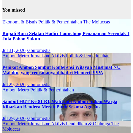
You missed
Ekonomi & Bisnis
Politik & Pemerintahan
The Moluccas
Bupati Buru Selatan Hadiri Launching Penanaman Serentak 1
Juta Pohon Sukun
Jul 31, 2026
saburomedia
Ambon Metro
Jurnalisme Aktivis
Politik & Pemerintahan
Pemkot Ambon Sambut Konferensi Wilayah Muslimat NU
Maluku, yang rencananya dihadiri Menteri PPPA
Jul 29, 2026
saburomedia
Ambon Metro
Politik & Pemerintahan
Sambut HUT Ke-81 RI, Wali Kota Ambon Imbau Warga
Kibarkan Bendera Merah Putih Selama Agustus
Jul 29, 2026
saburomedia
Ambon Metro
Jurnalisme Aktivis
Pendidikan & Olahraga
The
Moluccas