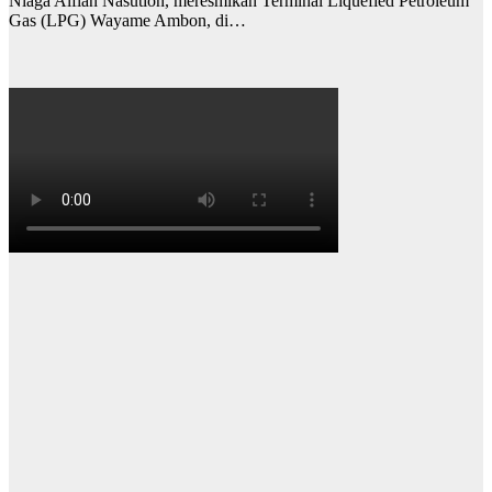
Niaga Alfian Nasution, meresmikan Terminal Liquefied Petroleum
Gas (LPG) Wayame Ambon, di…