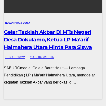
NUSANTARA & DUNIA
Gelar Tazkiah Akbar Di MTs Negeri
Desa Dokulamo, Ketua LP Ma’arif
Halmahera Utara Minta Para Siswa
Tingkatkan Pengetahuan Agama
FEB 18, 2022
SABUROMEDIA
SABUROmedia, Galela Barat Halut — Lembaga
Pendidikan ( LP ) Ma’arif Halmahera Utara, menggelar
kegiatan Tazkiah Akbar yang berlokasi di…