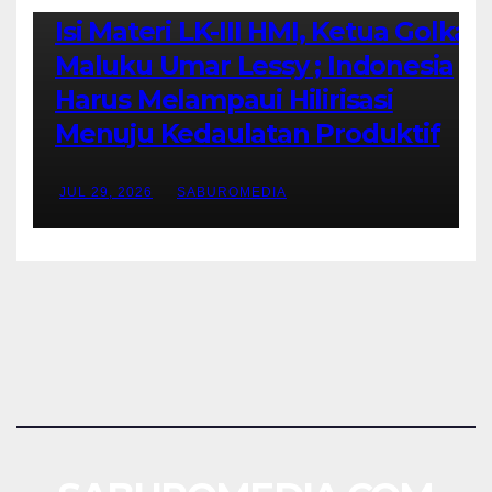
Isi Materi LK-III HMI, Ketua Golkar
Maluku Umar Lessy ; Indonesia
Harus Melampaui Hilirisasi
Menuju Kedaulatan Produktif
JUL 29, 2026
SABUROMEDIA