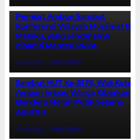
AMBON METRO
JURNALISME AKTIVIS
POLITIK & PEMERINTAHAN
Pemkot Ambon Sambut
Konferensi Wilayah Muslimat NU
Maluku, yang rencananya
dihadiri Menteri PPPA
JUL 29, 2026
SABUROMEDIA
AMBON METRO
POLITIK & PEMERINTAHAN
Sambut HUT Ke-81 RI, Wali Kota
Ambon Imbau Warga Kibarkan
Bendera Merah Putih Selama
Agustus
JUL 29, 2026
SABUROMEDIA
AMBON METRO
JURNALISME AKTIVIS
PENDIDIKAN & OLAHRAGA
THE MOLUCCAS