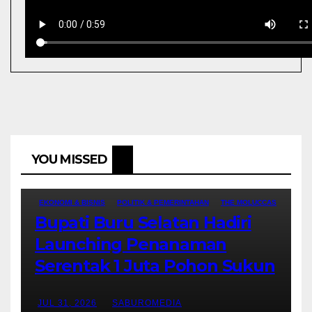
YOU MISSED
EKONOMI & BISNIS
POLITIK & PEMERINTAHAN
THE MOLUCCAS
Bupati Buru Selatan Hadiri
Launching Penanaman
Serentak 1 Juta Pohon Sukun
JUL 31, 2026
SABUROMEDIA