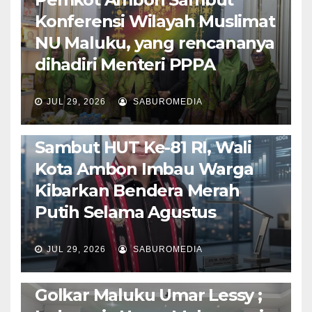
Konferensi Wilayah Muslimat
NU Maluku, yang rencananya
dihadiri Menteri PPPA
JUL 29, 2026
SABUROMEDIA
AMBON METRO
POLITIK & PEMERINTAHAN
Sambut HUT Ke-81 RI, Wali
Kota Ambon Imbau Warga
Kibarkan Bendera Merah
Putih Selama Agustus
AMBON METRO
JURNALISME AKTIVIS
JUL 29, 2026
SABUROMEDIA
PENDIDIKAN & OLAHRAGA
THE MOLUCCAS
Isi Materi LK-III HMI, Ketua
Golkar Maluku Umar Lessy ;