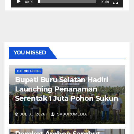
00:00
00:59
YOU MISSED
EKONOMI & BISNIS
POLITIK & PEMERINTAHAN
THE MOLUCCAS
Bupati Buru Selatan Hadiri
Launching Penanaman
Serentak 1 Juta Pohon Sukun
JUL 31, 2026
SABUROMEDIA
AMBON METRO
JURNALISME AKTIVIS
POLITIK & PEMERINTAHAN
Pemkot Ambon Sambut