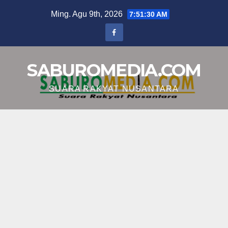
Skip
Ming. Agu 9th, 2026
7:51:31 AM
to
content
SABUROMEDIA.COM
SUARA RAKYAT NUSANTARA