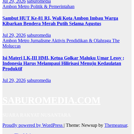
Jul 29, 2026
saburomedia
Ambon Metro
Politik & Pemerintahan
Sambut HUT Ke-81 RI, Wali Kota Ambon Imbau Warga
Kibarkan Bendera Merah Putih Selama Agustus
Jul 29, 2026
saburomedia
Ambon Metro
Jurnalisme Aktivis
Pendidikan & Olahraga
The
Moluccas
Isi Materi LK-III HMI, Ketua Golkar Maluku Umar Lessy ;
Indonesia Harus Melampaui Hilirisasi Menuju Kedaulatan
Produktif
Jul 29, 2026
saburomedia
SABUROMEDIA.COM
SUARA RAKYAT NUSANTARA
Proudly powered by WordPress
|
Theme: Newsup by
Themeansar
.