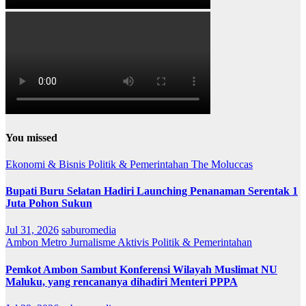
You missed
Ekonomi & Bisnis
Politik & Pemerintahan
The Moluccas
Bupati Buru Selatan Hadiri Launching Penanaman Serentak 1
Juta Pohon Sukun
Jul 31, 2026
saburomedia
Ambon Metro
Jurnalisme Aktivis
Politik & Pemerintahan
Pemkot Ambon Sambut Konferensi Wilayah Muslimat NU
Maluku, yang rencananya dihadiri Menteri PPPA