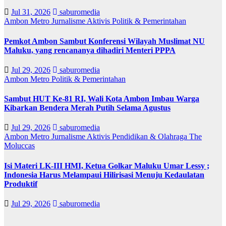
Jul 31, 2026
saburomedia
Ambon Metro
Jurnalisme Aktivis
Politik & Pemerintahan
Pemkot Ambon Sambut Konferensi Wilayah Muslimat NU
Maluku, yang rencananya dihadiri Menteri PPPA
Jul 29, 2026
saburomedia
Ambon Metro
Politik & Pemerintahan
Sambut HUT Ke-81 RI, Wali Kota Ambon Imbau Warga
Kibarkan Bendera Merah Putih Selama Agustus
Jul 29, 2026
saburomedia
Ambon Metro
Jurnalisme Aktivis
Pendidikan & Olahraga
The
Moluccas
Isi Materi LK-III HMI, Ketua Golkar Maluku Umar Lessy ;
Indonesia Harus Melampaui Hilirisasi Menuju Kedaulatan
Produktif
Jul 29, 2026
saburomedia