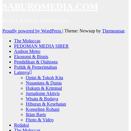
SABUROMEDIA.COM
SUARA RAKYAT NUSANTARA
Proudly powered by WordPress
|
Theme: Newsup by
Themeansar
.
The Moluccas
PEDOMAN MEDIA SIBER
Ambon Metro
Ekonomi & Bisnis
Pendidikan & Olahraga
Politik & Pemerintahan
Lainnya
Opini & Tokoh Kita
Nusantara & Dunia
Hukum & Kriminal
Jurnalisme Aktivis
Wisata & Budaya
Hiburan & Kesehatan
Konseling Rohani
Iklan Baris
Fhoto & Video
Redaksi
The Moluccas