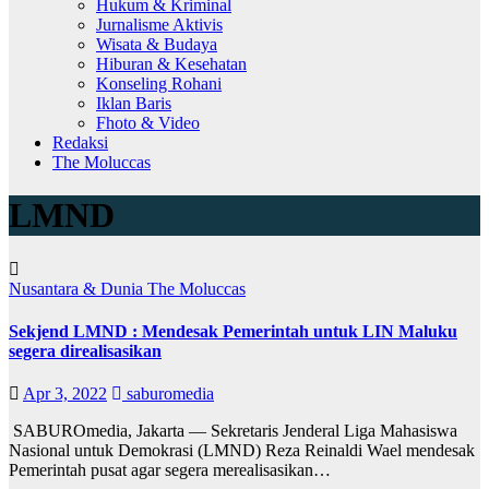
Hukum & Kriminal
Jurnalisme Aktivis
Wisata & Budaya
Hiburan & Kesehatan
Konseling Rohani
Iklan Baris
Fhoto & Video
Redaksi
The Moluccas
LMND
Nusantara & Dunia
The Moluccas
Sekjend LMND : Mendesak Pemerintah untuk LIN Maluku
segera direalisasikan
Apr 3, 2022
saburomedia
SABUROmedia, Jakarta — Sekretaris Jenderal Liga Mahasiswa
Nasional untuk Demokrasi (LMND) Reza Reinaldi Wael mendesak
Pemerintah pusat agar segera merealisasikan…