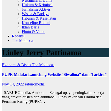
Nusantara & Dunia
Hukum & Kriminal
Jurnalisme Aktivis
Wisata & Budaya
Hiburan & Kesehatan
Konseling Rohani
Iklan Baris
Fhoto & Video
Redaksi
The Moluccas
Linley Jerry Pattinama
Ekonomi & Bisnis
The Moluccas
PUPR Maluku Launching Website “Siwalima” dan “Tarkira”
Nov 14, 2022
saburomedia
SABUROmedia, Ambon — Sebagai upaya peningkatan kinerja
yang efektif, efisien dan akuntabel, Dinas Pekerjaan Umum dan
Penataan Ruang (PUPR)…