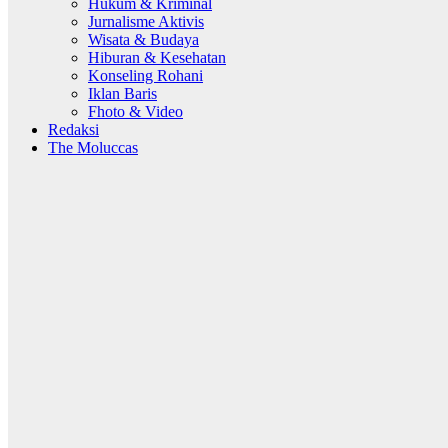
Hukum & Kriminal
Jurnalisme Aktivis
Wisata & Budaya
Hiburan & Kesehatan
Konseling Rohani
Iklan Baris
Fhoto & Video
Redaksi
The Moluccas