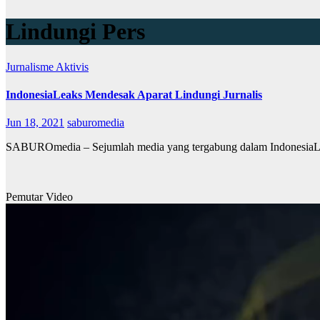
Lindungi Pers
Jurnalisme Aktivis
IndonesiaLeaks Mendesak Aparat Lindungi Jurnalis
Jun 18, 2021
saburomedia
SABUROmedia – Sejumlah media yang tergabung dalam IndonesiaLeaks
Pemutar Video