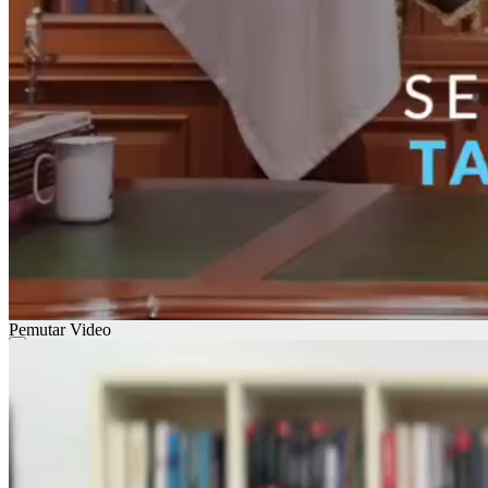
Pemutar Video
00:00
00:00
01:28
Gunakan Anak Panah Atas/Bawah untuk menaikkan atau menurun