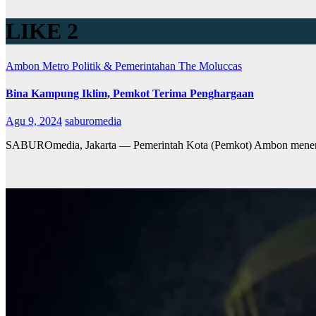
LIKE 2
Ambon Metro
Politik & Pemerintahan
The Moluccas
Bina Kampung Iklim, Pemkot Terima Penghargaan
Agu 9, 2024
saburomedia
SABUROmedia, Jakarta — Pemerintah Kota (Pemkot) Ambon meneri