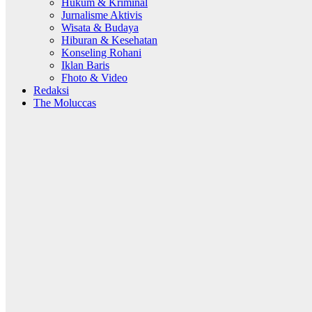
Hukum & Kriminal
Jurnalisme Aktivis
Wisata & Budaya
Hiburan & Kesehatan
Konseling Rohani
Iklan Baris
Fhoto & Video
Redaksi
The Moluccas