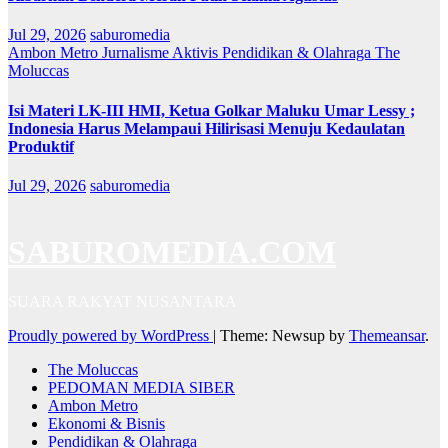
Jul 29, 2026
saburomedia
Ambon Metro
Jurnalisme Aktivis
Pendidikan & Olahraga
The
Moluccas
Isi Materi LK-III HMI, Ketua Golkar Maluku Umar Lessy ;
Indonesia Harus Melampaui Hilirisasi Menuju Kedaulatan
Produktif
Jul 29, 2026
saburomedia
SABUROMEDIA.COM
SUARA RAKYAT NUSANTARA
Proudly powered by WordPress
|
Theme: Newsup by
Themeansar
.
The Moluccas
PEDOMAN MEDIA SIBER
Ambon Metro
Ekonomi & Bisnis
Pendidikan & Olahraga