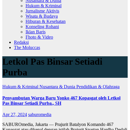
Nusantara & Dunia
Hukum & Kriminal
Jurnalisme Aktivis
Wisata & Budaya
Hiburan & Kesehatan
Konseling Rohani
Iklan Baris
Fhoto & Video
Redaksi
The Moluccas
Letkol Pas Binsar Setiadi
Purba
Hukum & Kriminal
Nusantara & Dunia
Pendidikan & Olahraga
Penyambutan Warga Baru Yonko 467 Kopasgat oleh Letkol
Pas Binsar Setiadi Purba., SH
Apr 27, 2024
saburomedia
SABUROmedia, Jakarta — Prajurit Batalyon Komando 467
Kopasgat atau dikenal dengan istilah Prajurit Spartan Hardha Dedali