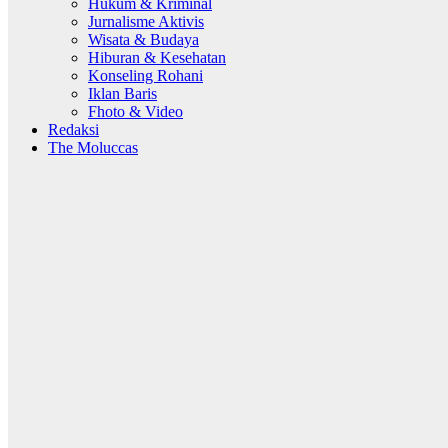
Hukum & Kriminal
Jurnalisme Aktivis
Wisata & Budaya
Hiburan & Kesehatan
Konseling Rohani
Iklan Baris
Fhoto & Video
Redaksi
The Moluccas