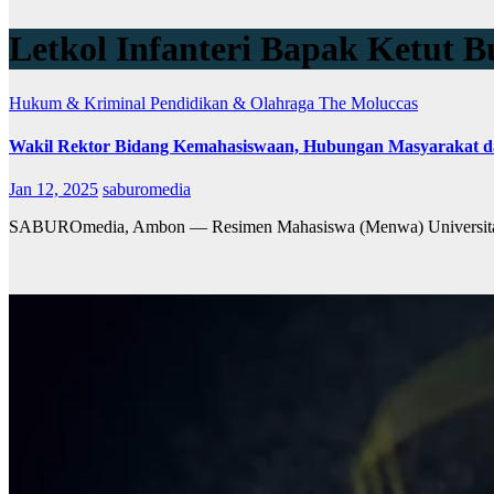
Letkol Infanteri Bapak Ketut B
Hukum & Kriminal
Pendidikan & Olahraga
The Moluccas
Wakil Rektor Bidang Kemahasiswaan, Hubungan Masyarakat dan
Jan 12, 2025
saburomedia
SABUROmedia, Ambon — Resimen Mahasiswa (Menwa) Universitas Pa