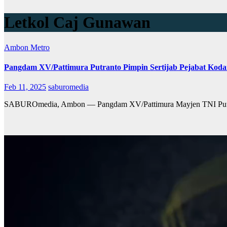
Letkol Caj Gunawan
Ambon Metro
Pangdam XV/Pattimura Putranto Pimpin Sertijab Pejabat Kod
Feb 11, 2025
saburomedia
SABUROmedia, Ambon — Pangdam XV/Pattimura Mayjen TNI Putranto