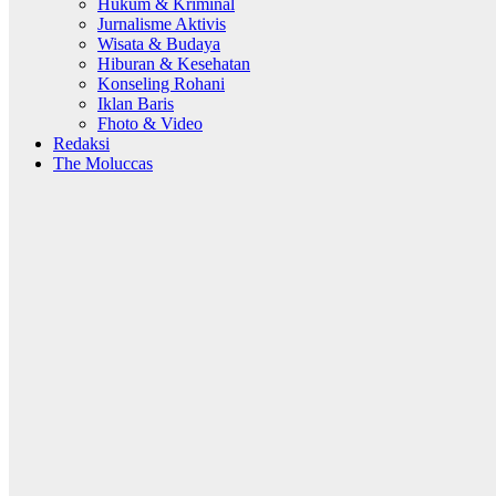
Hukum & Kriminal
Jurnalisme Aktivis
Wisata & Budaya
Hiburan & Kesehatan
Konseling Rohani
Iklan Baris
Fhoto & Video
Redaksi
The Moluccas