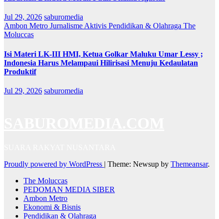
Jul 29, 2026
saburomedia
Ambon Metro
Jurnalisme Aktivis
Pendidikan & Olahraga
The
Moluccas
Isi Materi LK-III HMI, Ketua Golkar Maluku Umar Lessy ;
Indonesia Harus Melampaui Hilirisasi Menuju Kedaulatan
Produktif
Jul 29, 2026
saburomedia
SABUROMEDIA.COM
SUARA RAKYAT NUSANTARA
Proudly powered by WordPress
|
Theme: Newsup by
Themeansar
.
The Moluccas
PEDOMAN MEDIA SIBER
Ambon Metro
Ekonomi & Bisnis
Pendidikan & Olahraga