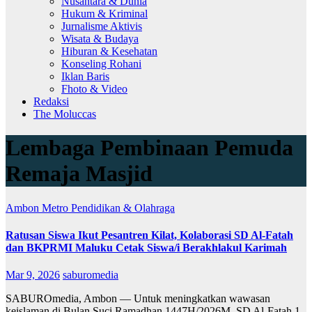
Nusantara & Dunia
Hukum & Kriminal
Jurnalisme Aktivis
Wisata & Budaya
Hiburan & Kesehatan
Konseling Rohani
Iklan Baris
Fhoto & Video
Redaksi
The Moluccas
Lembaga Pembinaan Pemuda
Remaja Masjid
Ambon Metro
Pendidikan & Olahraga
Ratusan Siswa Ikut Pesantren Kilat, Kolaborasi SD Al-Fatah
dan BKPRMI Maluku Cetak Siswa/i Berakhlakul Karimah
Mar 9, 2026
saburomedia
SABUROmedia, Ambon — Untuk meningkatkan wawasan
keislaman di Bulan Suci Ramadhan 1447H/2026M, SD Al-Fatah 1