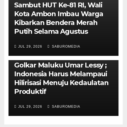
Sambut HUT Ke-81 RI, Wali
Kota Ambon Imbau Warga
Kibarkan Bendera Merah
Putih Selama Agustus
AMBON METRO
JURNALISME AKTIVIS
JUL 29, 2026
SABUROMEDIA
PENDIDIKAN & OLAHRAGA
THE MOLUCCAS
Isi Materi LK-III HMI, Ketua
Golkar Maluku Umar Lessy ;
Indonesia Harus Melampaui
Hilirisasi Menuju Kedaulatan
Produktif
JUL 29, 2026
SABUROMEDIA