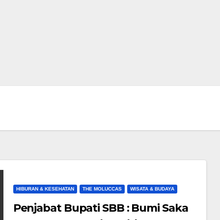
HIBURAN & KESEHATAN
THE MOLUCCAS
WISATA & BUDAYA
Penjabat Bupati SBB : Bumi Saka