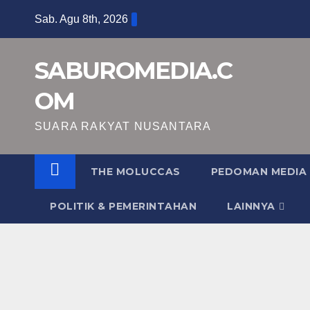
Skip
Sab. Agu 8th, 2026
to
content
SABUROMEDIA.C
OM
SUARA RAKYAT NUSANTARA
THE MOLUCCAS
PEDOMAN MEDIA 
POLITIK & PEMERINTAHAN
LAINNYA