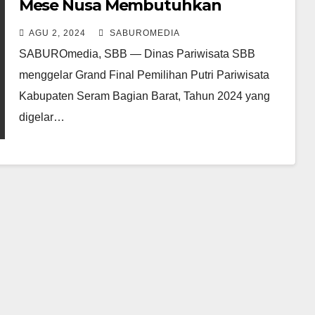
Mese Nusa Membutuhkan
Seorang Putri Untuk Promosikan
AGU 2, 2024
SABUROMEDIA
Pariwisata Daerah
SABUROmedia, SBB — Dinas Pariwisata SBB
menggelar Grand Final Pemilihan Putri Pariwisata
Kabupaten Seram Bagian Barat, Tahun 2024 yang
digelar…