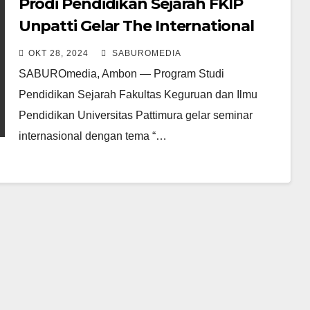
Prodi Pendidikan Sejarah FKIP
Unpatti Gelar The International
Seminar
OKT 28, 2024
SABUROMEDIA
SABUROmedia, Ambon — Program Studi
Pendidikan Sejarah Fakultas Keguruan dan Ilmu
Pendidikan Universitas Pattimura gelar seminar
internasional dengan tema “…