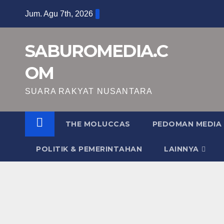
Skip
Jum. Agu 7th, 2026
to
content
SABUROMEDIA.C
OM
SUARA RAKYAT NUSANTARA
THE MOLUCCAS
PEDOMAN MEDIA 
POLITIK & PEMERINTAHAN
LAINNYA