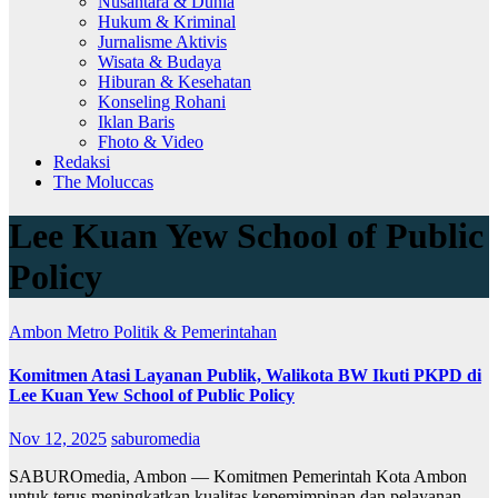
Nusantara & Dunia
Hukum & Kriminal
Jurnalisme Aktivis
Wisata & Budaya
Hiburan & Kesehatan
Konseling Rohani
Iklan Baris
Fhoto & Video
Redaksi
The Moluccas
Lee Kuan Yew School of Public
Policy
Ambon Metro
Politik & Pemerintahan
Komitmen Atasi Layanan Publik, Walikota BW Ikuti PKPD di
Lee Kuan Yew School of Public Policy
Nov 12, 2025
saburomedia
SABUROmedia, Ambon — Komitmen Pemerintah Kota Ambon
untuk terus meningkatkan kualitas kepemimpinan dan pelayanan