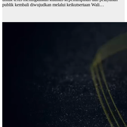
publik kembali diwujudkan melalui keikutsertaan Wali…