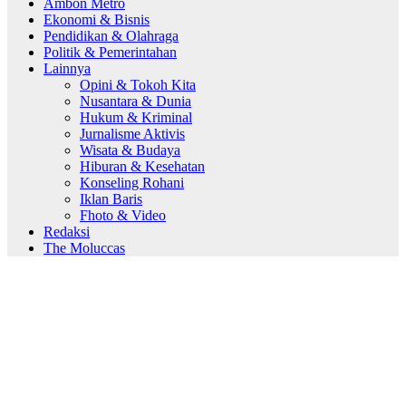
Ambon Metro
Ekonomi & Bisnis
Pendidikan & Olahraga
Politik & Pemerintahan
Lainnya
Opini & Tokoh Kita
Nusantara & Dunia
Hukum & Kriminal
Jurnalisme Aktivis
Wisata & Budaya
Hiburan & Kesehatan
Konseling Rohani
Iklan Baris
Fhoto & Video
Redaksi
The Moluccas