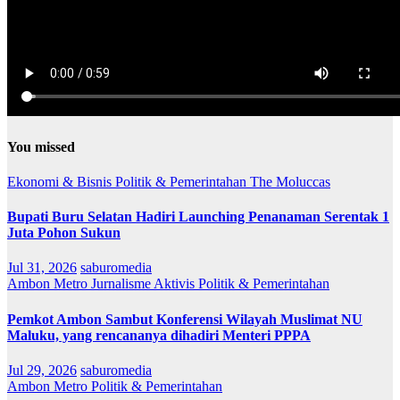
You missed
Ekonomi & Bisnis
Politik & Pemerintahan
The Moluccas
Bupati Buru Selatan Hadiri Launching Penanaman Serentak 1
Juta Pohon Sukun
Jul 31, 2026
saburomedia
Ambon Metro
Jurnalisme Aktivis
Politik & Pemerintahan
Pemkot Ambon Sambut Konferensi Wilayah Muslimat NU
Maluku, yang rencananya dihadiri Menteri PPPA
Jul 29, 2026
saburomedia
Ambon Metro
Politik & Pemerintahan