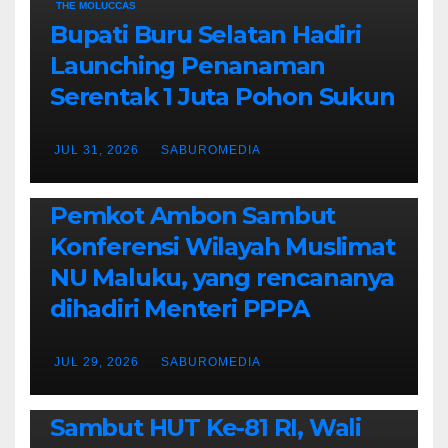
THE MOLUCCAS
Bupati Buru Selatan Hadiri
Launching Penanaman
Serentak 1 Juta Pohon Sukun
JUL 31, 2026
SABUROMEDIA
AMBON METRO
JURNALISME AKTIVIS
POLITIK & PEMERINTAHAN
Pemkot Ambon Sambut
Konferensi Wilayah Muslimat
NU Maluku, yang rencananya
dihadiri Menteri PPPA
JUL 29, 2026
SABUROMEDIA
AMBON METRO
POLITIK & PEMERINTAHAN
Sambut HUT Ke-81 RI, Wali