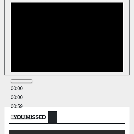
00:00
00:00
00:59
YOU MISSED
EKONOMI & BISNIS
POLITIK & PEMERINTAHAN