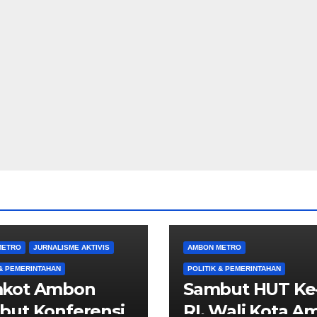
METRO
JURNALISME AKTIVIS
AMBON METRO
 & PEMERINTAHAN
POLITIK & PEMERINTAHAN
kot Ambon
Sambut HUT Ke
but Konferensi
RI, Wali Kota 