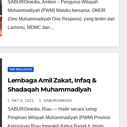
SABUROmedia, Ambon – Pengurus Wilayah
Muhammadiyah (PWM) Maluku bersama OMOR
(One Muhammadiyah One Respons), yang terdiri dari
Lazismu, MDMC dan…
THE MOLUCCAS
Lembaga Amil Zakat, Infaq &
Shadaqah Muhammadiyah
(Lazismu) Gelar Rakerwil I
OKT 8, 2021
SABUROMEDIA
SABUROmedia, Riau — Hadir secara luring
Pimpinan Wilayah Muhammadiyah (PWM) Provinsi
Kepulauan Riau mewakili Ketua Bapak Ir. Imam