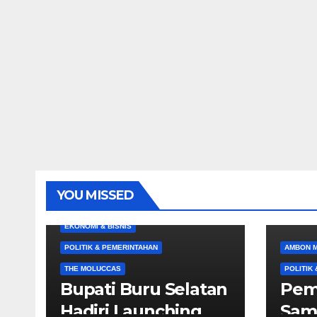
YOU MISSED
EKONOMI & BISNIS
POLITIK & PEMERINTAHAN
AMBON 
THE MOLUCCAS
POLITIK
Bupati Buru Selatan
Pem
Hadiri Launching
Sam