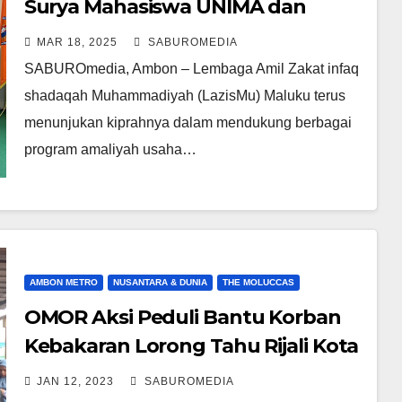
Surya Mahasiswa UNIMA dan
Dukungan BPJS Kesehatan bagi
MAR 18, 2025
SABUROMEDIA
Guru Honorer Muhammadiyah
SABUROmedia, Ambon – Lembaga Amil Zakat infaq
shadaqah Muhammadiyah (LazisMu) Maluku terus
menunjukan kiprahnya dalam mendukung berbagai
program amaliyah usaha…
AMBON METRO
NUSANTARA & DUNIA
THE MOLUCCAS
OMOR Aksi Peduli Bantu Korban
Kebakaran Lorong Tahu Rijali Kota
Ambon
JAN 12, 2023
SABUROMEDIA