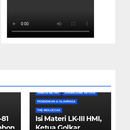
AMBON METRO
JURNALISME AKTIVIS
PENDIDIKAN & OLAHRAGA
THE MOLUCCAS
-81
Isi Materi LK-III HMI,
Ambon
Ketua Golkar