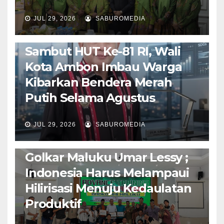
JUL 29, 2026
SABUROMEDIA
AMBON METRO
POLITIK & PEMERINTAHAN
Sambut HUT Ke-81 RI, Wali
Kota Ambon Imbau Warga
Kibarkan Bendera Merah
Putih Selama Agustus
AMBON METRO
JURNALISME AKTIVIS
JUL 29, 2026
SABUROMEDIA
PENDIDIKAN & OLAHRAGA
THE MOLUCCAS
Isi Materi LK-III HMI, Ketua
Golkar Maluku Umar Lessy ;
Indonesia Harus Melampaui
Hilirisasi Menuju Kedaulatan
Produktif