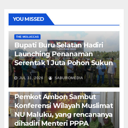
YOU MISSED
EKONOMI & BISNIS
POLITIK & PEMERINTAHAN
THE MOLUCCAS
Bupati Buru Selatan Hadiri
Launching Penanaman
Serentak 1 Juta Pohon Sukun
JUL 31, 2026
SABUROMEDIA
AMBON METRO
JURNALISME AKTIVIS
POLITIK & PEMERINTAHAN
Pemkot Ambon Sambut
Konferensi Wilayah Muslimat
NU Maluku, yang rencananya
dihadiri Menteri PPPA