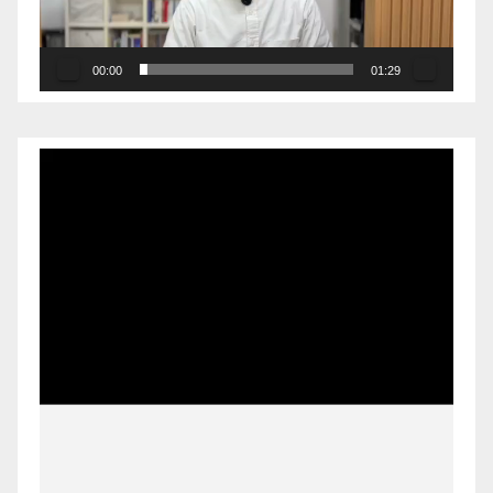
00:00
01:29
Pemutar
Video