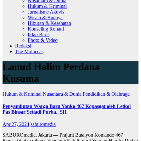
Nusantara & Dunia
Hukum & Kriminal
Jurnalisme Aktivis
Wisata & Budaya
Hiburan & Kesehatan
Konseling Rohani
Iklan Baris
Fhoto & Video
Redaksi
The Moluccas
Lanud Halim Perdana
Kusuma
Hukum & Kriminal
Nusantara & Dunia
Pendidikan & Olahraga
Penyambutan Warga Baru Yonko 467 Kopasgat oleh Letkol
Pas Binsar Setiadi Purba., SH
Apr 27, 2024
saburomedia
SABUROmedia, Jakarta — Prajurit Batalyon Komando 467
Kopasgat atau dikenal dengan istilah Prajurit Spartan Hardha Dedali