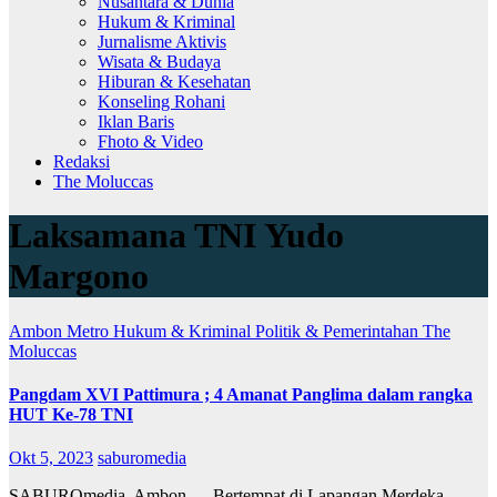
Nusantara & Dunia
Hukum & Kriminal
Jurnalisme Aktivis
Wisata & Budaya
Hiburan & Kesehatan
Konseling Rohani
Iklan Baris
Fhoto & Video
Redaksi
The Moluccas
Laksamana TNI Yudo
Margono
Ambon Metro
Hukum & Kriminal
Politik & Pemerintahan
The
Moluccas
Pangdam XVI Pattimura ; 4 Amanat Panglima dalam rangka
HUT Ke-78 TNI
Okt 5, 2023
saburomedia
SABUROmedia, Ambon — Bertempat di Lapangan Merdeka