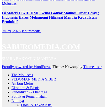
Moluccas
Isi Materi LK-III HMI, Ketua Golkar Maluku Umar Lessy ;
Indonesia Harus Melampaui Hilirisasi Menuju Kedaulatan
Produktif
Jul 29, 2026
saburomedia
SABUROMEDIA.COM
SUARA RAKYAT NUSANTARA
Proudly powered by WordPress
|
Theme: Newsup by
Themeansar
.
The Moluccas
PEDOMAN MEDIA SIBER
Ambon Metro
Ekonomi & Bisnis
Pendidikan & Olahraga
Politik & Pemerintahan
Lainnya
Opini & Tokoh Kita