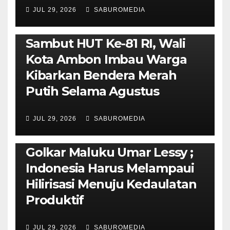
JUL 29, 2026
SABUROMEDIA
AMBON METRO
POLITIK & PEMERINTAHAN
Sambut HUT Ke-81 RI, Wali
Kota Ambon Imbau Warga
Kibarkan Bendera Merah
Putih Selama Agustus
AMBON METRO
JURNALISME AKTIVIS
JUL 29, 2026
SABUROMEDIA
PENDIDIKAN & OLAHRAGA
THE MOLUCCAS
Isi Materi LK-III HMI, Ketua
Golkar Maluku Umar Lessy ;
Indonesia Harus Melampaui
Hilirisasi Menuju Kedaulatan
Produktif
JUL 29, 2026
SABUROMEDIA