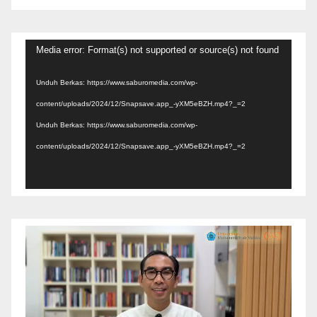
Pemutar
Media error: Format(s) not supported or source(s) not found
Video
Unduh Berkas: https://www.saburomedia.com/wp-
content/uploads/2024/12/Snapsave.app_-yXM5eBZH.mp4?_=2
Unduh Berkas: https://www.saburomedia.com/wp-
content/uploads/2024/12/Snapsave.app_-yXM5eBZH.mp4?_=2
Pemutar
Video