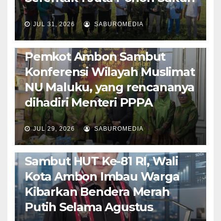
JUL 31, 2026
SABUROMEDIA
AMBON METRO
JURNALISME AKTIVIS
POLITIK & PEMERINTAHAN
Pemkot Ambon Sambut
Konferensi Wilayah Muslimat
NU Maluku, yang rencananya
dihadiri Menteri PPPA
JUL 29, 2026
SABUROMEDIA
AMBON METRO
POLITIK & PEMERINTAHAN
Sambut HUT Ke-81 RI, Wali
Kota Ambon Imbau Warga
Kibarkan Bendera Merah
Putih Selama Agustus