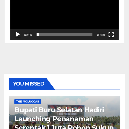
00:00
00:59
YOU MISSED
EKONOMI & BISNIS
POLITIK & PEMERINTAHAN
THE MOLUCCAS
Bupati Buru Selatan Hadiri
Launching Penanaman
Serentak 1 Juta Pohon Sukun