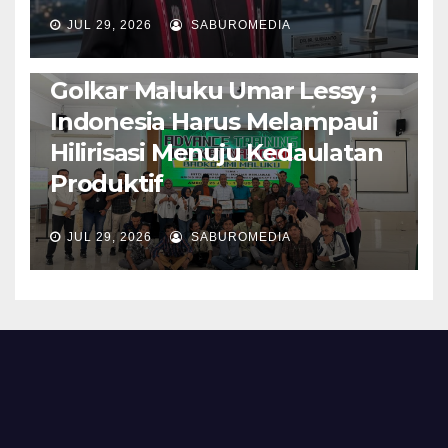
AMBON METRO
JURNALISME AKTIVIS
JUL 29, 2026
SABUROMEDIA
PENDIDIKAN & OLAHRAGA
THE MOLUCCAS
Isi Materi LK-III HMI, Ketua
Golkar Maluku Umar Lessy ;
Indonesia Harus Melampaui
Hilirisasi Menuju Kedaulatan
Produktif
JUL 29, 2026
SABUROMEDIA