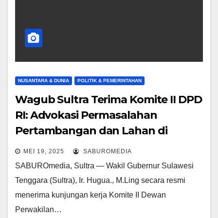
NUSANTARA & DUNIA
POLITIK & PEMERINTAHAN
Wagub Sultra Terima Komite II DPD
RI: Advokasi Permasalahan
Pertambangan dan Lahan di
Konawe-Konsel
MEI 19, 2025
SABUROMEDIA
SABUROmedia, Sultra — Wakil Gubernur Sulawesi
Tenggara (Sultra), Ir. Hugua., M.Ling secara resmi
menerima kunjungan kerja Komite II Dewan
Perwakilan…