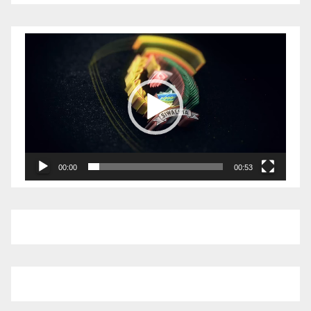
Pemutar
Video
00:00
00:53