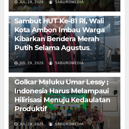
JUL 29, 2026
SABUROMEDIA
AMBON METRO
POLITIK & PEMERINTAHAN
Sambut HUT Ke-81 RI, Wali
Kota Ambon Imbau Warga
Kibarkan Bendera Merah
Putih Selama Agustus
AMBON METRO
JURNALISME AKTIVIS
JUL 29, 2026
SABUROMEDIA
PENDIDIKAN & OLAHRAGA
THE MOLUCCAS
Isi Materi LK-III HMI, Ketua
Golkar Maluku Umar Lessy ;
Indonesia Harus Melampaui
Hilirisasi Menuju Kedaulatan
Produktif
JUL 29, 2026
SABUROMEDIA