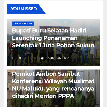
YOU MISSED
EKONOMI & BISNIS
POLITIK & PEMERINTAHAN
THE MOLUCCAS
Bupati Buru Selatan Hadiri
Launching Penanaman
Serentak 1 Juta Pohon Sukun
JUL 31, 2026
SABUROMEDIA
AMBON METRO
JURNALISME AKTIVIS
POLITIK & PEMERINTAHAN
Pemkot Ambon Sambut
Konferensi Wilayah Muslimat
NU Maluku, yang rencananya
dihadiri Menteri PPPA