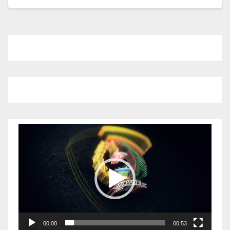
Pemutar
Video
00:00
00:53