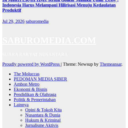
Indonesia Harus Melampaui Hilirisasi Menuju Kedaulatan
Produktif
Jul 29, 2026
saburomedia
SABUROMEDIA.COM
SUARA RAKYAT NUSANTARA
Proudly powered by WordPress
|
Theme: Newsup by
Themeansar
.
The Moluccas
PEDOMAN MEDIA SIBER
Ambon Metro
Ekonomi & Bisnis
Pendidikan & Olahraga
Politik & Pemerintahan
Lainnya
Opini & Tokoh Kita
Nusantara & Dunia
Hukum & Kriminal
Jurnalisme Aktivis