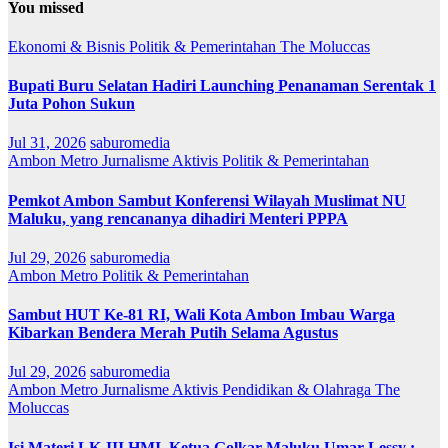
You missed
Ekonomi & Bisnis
Politik & Pemerintahan
The Moluccas
Bupati Buru Selatan Hadiri Launching Penanaman Serentak 1
Juta Pohon Sukun
Jul 31, 2026
saburomedia
Ambon Metro
Jurnalisme Aktivis
Politik & Pemerintahan
Pemkot Ambon Sambut Konferensi Wilayah Muslimat NU
Maluku, yang rencananya dihadiri Menteri PPPA
Jul 29, 2026
saburomedia
Ambon Metro
Politik & Pemerintahan
Sambut HUT Ke-81 RI, Wali Kota Ambon Imbau Warga
Kibarkan Bendera Merah Putih Selama Agustus
Jul 29, 2026
saburomedia
Ambon Metro
Jurnalisme Aktivis
Pendidikan & Olahraga
The
Moluccas
Isi Materi LK-III HMI, Ketua Golkar Maluku Umar Lessy ;