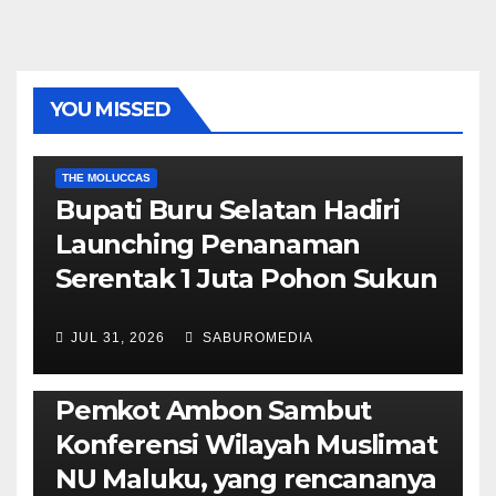
YOU MISSED
EKONOMI & BISNIS
POLITIK & PEMERINTAHAN
THE MOLUCCAS
Bupati Buru Selatan Hadiri
Launching Penanaman
Serentak 1 Juta Pohon Sukun
JUL 31, 2026
SABUROMEDIA
AMBON METRO
JURNALISME AKTIVIS
POLITIK & PEMERINTAHAN
Pemkot Ambon Sambut
Konferensi Wilayah Muslimat
NU Maluku, yang rencananya