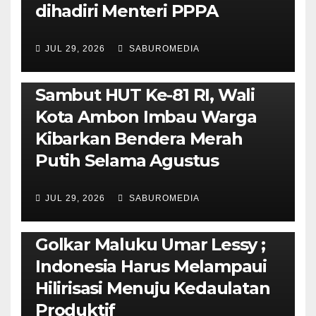
dihadiri Menteri PPPA
JUL 29, 2026
SABUROMEDIA
AMBON METRO
POLITIK & PEMERINTAHAN
Sambut HUT Ke-81 RI, Wali
Kota Ambon Imbau Warga
Kibarkan Bendera Merah
Putih Selama Agustus
AMBON METRO
JURNALISME AKTIVIS
JUL 29, 2026
SABUROMEDIA
PENDIDIKAN & OLAHRAGA
THE MOLUCCAS
Isi Materi LK-III HMI, Ketua
Golkar Maluku Umar Lessy ;
Indonesia Harus Melampaui
Hilirisasi Menuju Kedaulatan
Produktif