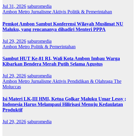
Jul 31, 2026
saburomedia
Ambon Metro
Jurnalisme Aktivis
Politik & Pemerintahan
Pemkot Ambon Sambut Konferensi Wilayah Muslimat NU
Maluku, yang rencananya dihadiri Menteri PPPA
Jul 29, 2026
saburomedia
Ambon Metro
Politik & Pemerintahan
Sambut HUT Ke-81 RI, Wali Kota Ambon Imbau Warga
Kibarkan Bendera Merah Putih Selama Agustus
Jul 29, 2026
saburomedia
Ambon Metro
Jurnalisme Aktivis
Pendidikan & Olahraga
The
Moluccas
Isi Materi LK-III HMI, Ketua Golkar Maluku Umar Lessy ;
Indonesia Harus Melampaui Hilirisasi Menuju Kedaulatan
Produktif
Jul 29, 2026
saburomedia