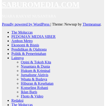
SABUROMEDIA.COM
SUARA RAKYAT NUSANTARA
Proudly powered by WordPress
|
Theme: Newsup by
Themeansar
.
The Moluccas
PEDOMAN MEDIA SIBER
Ambon Metro
Ekonomi & Bisnis
Pendidikan & Olahraga
Politik & Pemerintahan
Lainnya
Opini & Tokoh Kita
Nusantara & Dunia
Hukum & Kriminal
Jurnalisme Aktivis
Wisata & Budaya
Hiburan & Kesehatan
Konseling Rohani
Iklan Baris
Fhoto & Video
Redaksi
The Moluccas