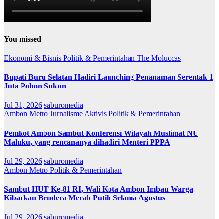
You missed
Ekonomi & Bisnis
Politik & Pemerintahan
The Moluccas
Bupati Buru Selatan Hadiri Launching Penanaman Serentak 1
Juta Pohon Sukun
Jul 31, 2026
saburomedia
Ambon Metro
Jurnalisme Aktivis
Politik & Pemerintahan
Pemkot Ambon Sambut Konferensi Wilayah Muslimat NU
Maluku, yang rencananya dihadiri Menteri PPPA
Jul 29, 2026
saburomedia
Ambon Metro
Politik & Pemerintahan
Sambut HUT Ke-81 RI, Wali Kota Ambon Imbau Warga
Kibarkan Bendera Merah Putih Selama Agustus
Jul 29, 2026
saburomedia