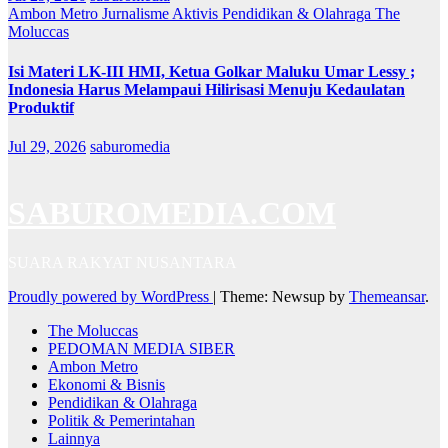
Ambon Metro
Jurnalisme Aktivis
Pendidikan & Olahraga
The
Moluccas
Isi Materi LK-III HMI, Ketua Golkar Maluku Umar Lessy ;
Indonesia Harus Melampaui Hilirisasi Menuju Kedaulatan
Produktif
Jul 29, 2026
saburomedia
SABUROMEDIA.COM
SUARA RAKYAT NUSANTARA
Proudly powered by WordPress
|
Theme: Newsup by
Themeansar
.
The Moluccas
PEDOMAN MEDIA SIBER
Ambon Metro
Ekonomi & Bisnis
Pendidikan & Olahraga
Politik & Pemerintahan
Lainnya