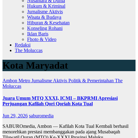
Nusantara & Dunia
Hukum & Kriminal
Jurnalisme Aktivis
Wisata & Budaya
Hiburan & Kesehatan
Konseling Rohani
Iklan Baris
Fhoto & Video
Redaksi
The Moluccas
Kota Maryadat
Ambon Metro
Jurnalisme Aktivis
Politik & Pemerintahan
The
Moluccas
Juara Umum MTQ XXXI, ICMI – BKPRMI Apresiasi
Perjuangan Kafilah Qori Qoriah Kota Tual
Jun 29, 2026
saburomedia
SABUROmedia, Ambon — Kafilah Kota Tual Kembali berhasil
menorehkan prestasi membanggakan pada ajang Musabaqah
Tilawatil Quran (MTQ) Ke-XXXI Provinsi Maluku…