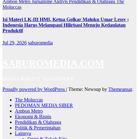
Ambon Metro
Jurnalisme Aktivis
Pendidikan & Olahraga
The
Moluccas
Isi Materi LK-III HMI, Ketua Golkar Maluku Umar Lessy ;
Indonesia Harus Melampaui Hilirisasi Menuju Kedaulatan
Produktif
Jul 29, 2026
saburomedia
SABUROMEDIA.COM
SUARA RAKYAT NUSANTARA
Proudly powered by WordPress
|
Theme: Newsup by
Themeansar
.
The Moluccas
PEDOMAN MEDIA SIBER
Ambon Metro
Ekonomi & Bisnis
Pendidikan & Olahraga
Politik & Pemerintahan
Lainnya
Opini & Tokoh Kita