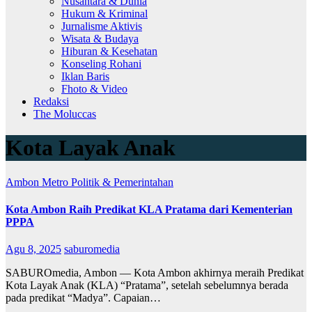
Nusantara & Dunia
Hukum & Kriminal
Jurnalisme Aktivis
Wisata & Budaya
Hiburan & Kesehatan
Konseling Rohani
Iklan Baris
Fhoto & Video
Redaksi
The Moluccas
Kota Layak Anak
Ambon Metro
Politik & Pemerintahan
Kota Ambon Raih Predikat KLA Pratama dari Kementerian
PPPA
Agu 8, 2025
saburomedia
SABUROmedia, Ambon — Kota Ambon akhirnya meraih Predikat
Kota Layak Anak (KLA) “Pratama”, setelah sebelumnya berada
pada predikat “Madya”. Capaian…