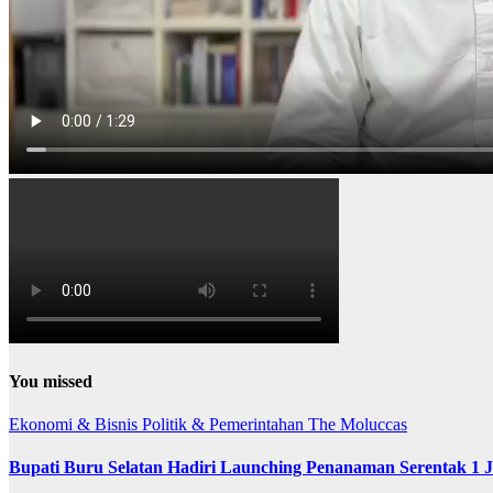
You missed
Ekonomi & Bisnis
Politik & Pemerintahan
The Moluccas
Bupati Buru Selatan Hadiri Launching Penanaman Serentak 1 