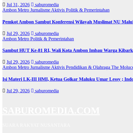
Jul 31, 2026
saburomedia
Ambon Metro
Jurnalisme Aktivis
Politik & Pemerintahan
Pemkot Ambon Sambut Konferensi Wilayah Muslimat NU Maluk
Jul 29, 2026
saburomedia
Ambon Metro
Politik & Pemerintahan
Sambut HUT Ke-81 RI, Wali Kota Ambon Imbau Warga Kibarka
Jul 29, 2026
saburomedia
Ambon Metro
Jurnalisme Aktivis
Pendidikan & Olahraga
The Moluc
Isi Materi LK-III HMI, Ketua Golkar Maluku Umar Lessy ; Indo
Jul 29, 2026
saburomedia
SABUROMEDIA.COM
SUARA RAKYAT NUSANTARA