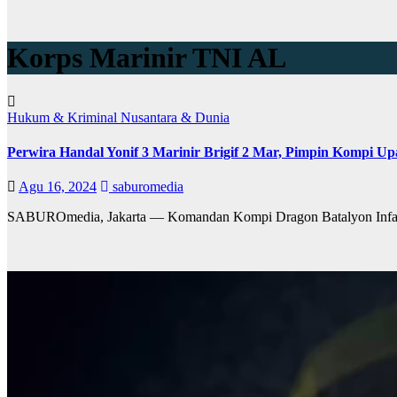
Korps Marinir TNI AL
Hukum & Kriminal
Nusantara & Dunia
Perwira Handal Yonif 3 Marinir Brigif 2 Mar, Pimpin Kompi U
Agu 16, 2024
saburomedia
SABUROmedia, Jakarta — Komandan Kompi Dragon Batalyon Infante