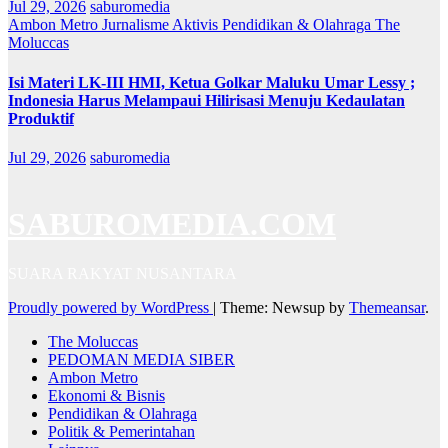
Jul 29, 2026
saburomedia
Ambon Metro
Jurnalisme Aktivis
Pendidikan & Olahraga
The
Moluccas
Isi Materi LK-III HMI, Ketua Golkar Maluku Umar Lessy ;
Indonesia Harus Melampaui Hilirisasi Menuju Kedaulatan
Produktif
Jul 29, 2026
saburomedia
SABUROMEDIA.COM
SUARA RAKYAT NUSANTARA
Proudly powered by WordPress
|
Theme: Newsup by
Themeansar
.
The Moluccas
PEDOMAN MEDIA SIBER
Ambon Metro
Ekonomi & Bisnis
Pendidikan & Olahraga
Politik & Pemerintahan