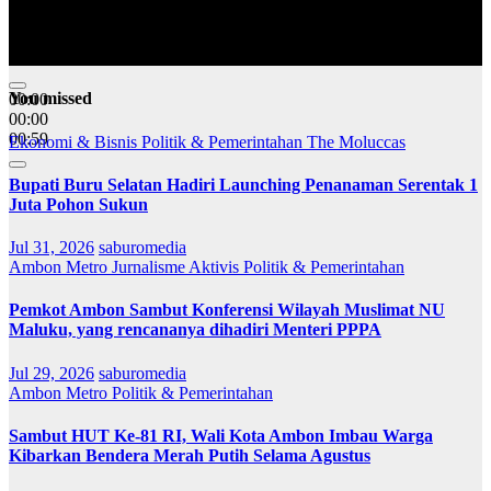
You missed
00:00
00:00
00:59
Ekonomi & Bisnis
Politik & Pemerintahan
The Moluccas
Bupati Buru Selatan Hadiri Launching Penanaman Serentak 1
Juta Pohon Sukun
Jul 31, 2026
saburomedia
Ambon Metro
Jurnalisme Aktivis
Politik & Pemerintahan
Pemkot Ambon Sambut Konferensi Wilayah Muslimat NU
Maluku, yang rencananya dihadiri Menteri PPPA
Jul 29, 2026
saburomedia
Ambon Metro
Politik & Pemerintahan
Sambut HUT Ke-81 RI, Wali Kota Ambon Imbau Warga
Kibarkan Bendera Merah Putih Selama Agustus