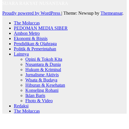
SUARA RAKYAT NUSANTARA
Proudly powered by WordPress
|
Theme: Newsup by
Themeansar
.
The Moluccas
PEDOMAN MEDIA SIBER
Ambon Metro
Ekonomi & Bisnis
Pendidikan & Olahraga
Politik & Pemerintahan
Lainnya
Opini & Tokoh Kita
Nusantara & Dunia
Hukum & Kriminal
Jurnalisme Aktivis
Wisata & Budaya
Hiburan & Kesehatan
Konseling Rohani
Iklan Baris
Fhoto & Video
Redaksi
The Moluccas