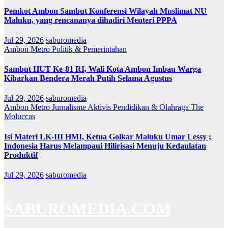
Pemkot Ambon Sambut Konferensi Wilayah Muslimat NU
Maluku, yang rencananya dihadiri Menteri PPPA
Jul 29, 2026
saburomedia
Ambon Metro
Politik & Pemerintahan
Sambut HUT Ke-81 RI, Wali Kota Ambon Imbau Warga
Kibarkan Bendera Merah Putih Selama Agustus
Jul 29, 2026
saburomedia
Ambon Metro
Jurnalisme Aktivis
Pendidikan & Olahraga
The
Moluccas
Isi Materi LK-III HMI, Ketua Golkar Maluku Umar Lessy ;
Indonesia Harus Melampaui Hilirisasi Menuju Kedaulatan
Produktif
Jul 29, 2026
saburomedia
SABUROMEDIA.COM