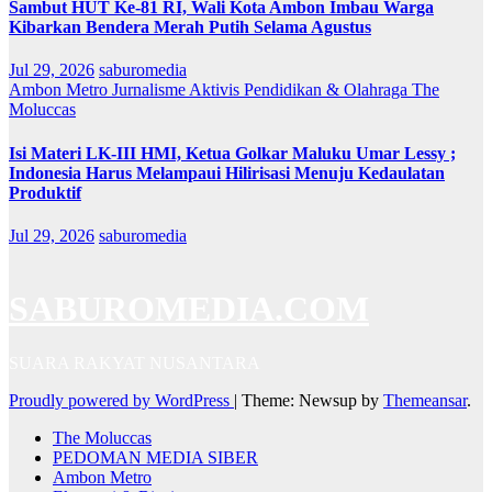
Sambut HUT Ke-81 RI, Wali Kota Ambon Imbau Warga
Kibarkan Bendera Merah Putih Selama Agustus
Jul 29, 2026
saburomedia
Ambon Metro
Jurnalisme Aktivis
Pendidikan & Olahraga
The
Moluccas
Isi Materi LK-III HMI, Ketua Golkar Maluku Umar Lessy ;
Indonesia Harus Melampaui Hilirisasi Menuju Kedaulatan
Produktif
Jul 29, 2026
saburomedia
SABUROMEDIA.COM
SUARA RAKYAT NUSANTARA
Proudly powered by WordPress
|
Theme: Newsup by
Themeansar
.
The Moluccas
PEDOMAN MEDIA SIBER
Ambon Metro