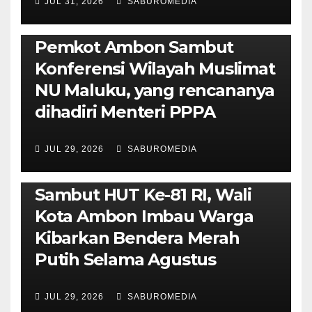
JUL 31, 2026
SABUROMEDIA
AMBON METRO
JURNALISME AKTIVIS
POLITIK & PEMERINTAHAN
Pemkot Ambon Sambut
Konferensi Wilayah Muslimat
NU Maluku, yang rencananya
dihadiri Menteri PPPA
JUL 29, 2026
SABUROMEDIA
AMBON METRO
POLITIK & PEMERINTAHAN
Sambut HUT Ke-81 RI, Wali
Kota Ambon Imbau Warga
Kibarkan Bendera Merah
Putih Selama Agustus
AMBON METRO
JURNALISME AKTIVIS
JUL 29, 2026
SABUROMEDIA
PENDIDIKAN & OLAHRAGA
THE MOLUCCAS