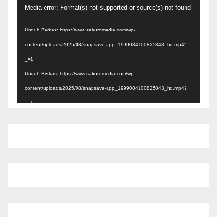
Pemutar
Media error: Format(s) not supported or source(s) not found
Video
Unduh Berkas: https://www.saburomedia.com/wp-
content/uploads/2025/08/snapsave-app_1999084100825843_hd.mp4?
_=1
Unduh Berkas: https://www.saburomedia.com/wp-
content/uploads/2025/08/snapsave-app_1999084100825843_hd.mp4?
_=1