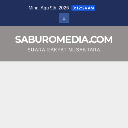
Skip
Ming. Agu 9th, 2026
3:12:24 AM
to
content
SABUROMEDIA.COM
SUARA RAKYAT NUSANTARA