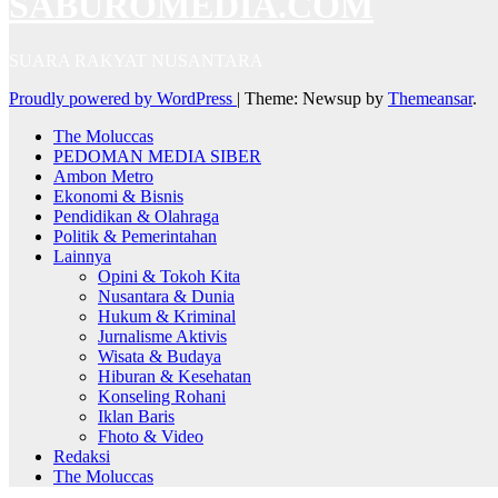
SABUROMEDIA.COM
SUARA RAKYAT NUSANTARA
Proudly powered by WordPress
|
Theme: Newsup by
Themeansar
.
The Moluccas
PEDOMAN MEDIA SIBER
Ambon Metro
Ekonomi & Bisnis
Pendidikan & Olahraga
Politik & Pemerintahan
Lainnya
Opini & Tokoh Kita
Nusantara & Dunia
Hukum & Kriminal
Jurnalisme Aktivis
Wisata & Budaya
Hiburan & Kesehatan
Konseling Rohani
Iklan Baris
Fhoto & Video
Redaksi
The Moluccas