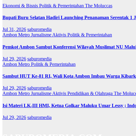
Ekonomi & Bisnis
Politik & Pemerintahan
The Moluccas
Bupati Buru Selatan Hadiri Launching Penanaman Serentak 1 
Jul 31, 2026
saburomedia
Ambon Metro
Jurnalisme Aktivis
Politik & Pemerintahan
Pemkot Ambon Sambut Konferensi Wilayah Muslimat NU Maluk
Jul 29, 2026
saburomedia
Ambon Metro
Politik & Pemerintahan
Sambut HUT Ke-81 RI, Wali Kota Ambon Imbau Warga Kibarka
Jul 29, 2026
saburomedia
Ambon Metro
Jurnalisme Aktivis
Pendidikan & Olahraga
The Moluc
Isi Materi LK-III HMI, Ketua Golkar Maluku Umar Lessy ; Indo
Jul 29, 2026
saburomedia