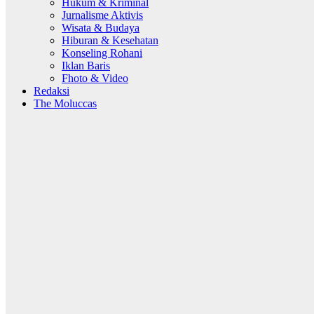
Hukum & Kriminal
Jurnalisme Aktivis
Wisata & Budaya
Hiburan & Kesehatan
Konseling Rohani
Iklan Baris
Fhoto & Video
Redaksi
The Moluccas