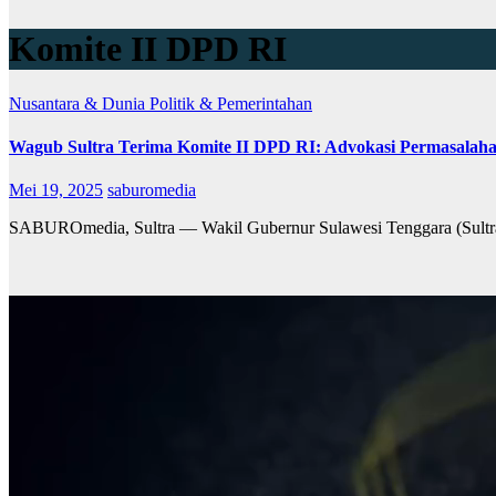
Komite II DPD RI
Nusantara & Dunia
Politik & Pemerintahan
Wagub Sultra Terima Komite II DPD RI: Advokasi Permasalah
Mei 19, 2025
saburomedia
SABUROmedia, Sultra — Wakil Gubernur Sulawesi Tenggara (Sultra)