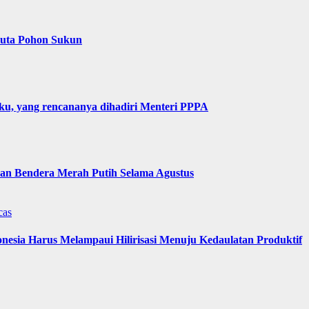
Juta Pohon Sukun
u, yang rencananya dihadiri Menteri PPPA
n Bendera Merah Putih Selama Agustus
cas
nesia Harus Melampaui Hilirisasi Menuju Kedaulatan Produktif