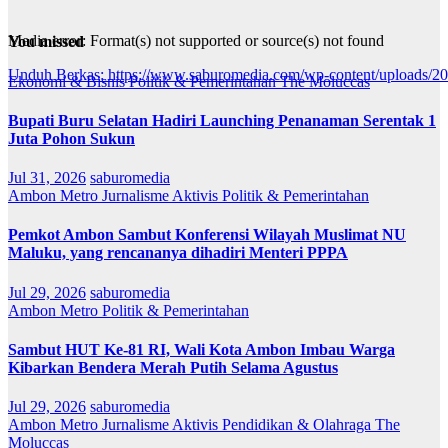
Media error: Format(s) not supported or source(s) not found
You missed
Unduh Berkas: https://www.saburomedia.com/wp-content/uploads/
Ekonomi & Bisnis
Politik & Pemerintahan
The Moluccas
Bupati Buru Selatan Hadiri Launching Penanaman Serentak 1
00:00
Juta Pohon Sukun
Jul 31, 2026
saburomedia
Ambon Metro
Jurnalisme Aktivis
Politik & Pemerintahan
Pemkot Ambon Sambut Konferensi Wilayah Muslimat NU
Maluku, yang rencananya dihadiri Menteri PPPA
Jul 29, 2026
saburomedia
Ambon Metro
Politik & Pemerintahan
Sambut HUT Ke-81 RI, Wali Kota Ambon Imbau Warga
Kibarkan Bendera Merah Putih Selama Agustus
Jul 29, 2026
saburomedia
Ambon Metro
Jurnalisme Aktivis
Pendidikan & Olahraga
The
Moluccas