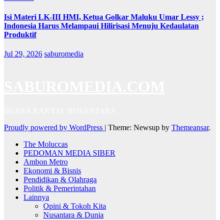
Isi Materi LK-III HMI, Ketua Golkar Maluku Umar Lessy ;
Indonesia Harus Melampaui Hilirisasi Menuju Kedaulatan
Produktif
Jul 29, 2026
saburomedia
SABUROMEDIA.COM
SUARA RAKYAT NUSANTARA
Proudly powered by WordPress
|
Theme: Newsup by
Themeansar
.
The Moluccas
PEDOMAN MEDIA SIBER
Ambon Metro
Ekonomi & Bisnis
Pendidikan & Olahraga
Politik & Pemerintahan
Lainnya
Opini & Tokoh Kita
Nusantara & Dunia