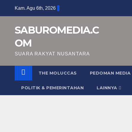
Skip
Kam. Agu 6th, 2026
to
content
SABUROMEDIA.C
OM
SUARA RAKYAT NUSANTARA
THE MOLUCCAS
PEDOMAN MEDIA 
POLITIK & PEMERINTAHAN
LAINNYA