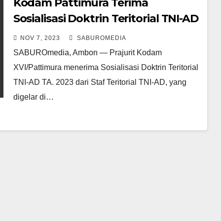
Kodam Pattimura Terima
Sosialisasi Doktrin Teritorial TNI-AD
dari Sterad
NOV 7, 2023
SABUROMEDIA
SABUROmedia, Ambon — Prajurit Kodam
XVI/Pattimura menerima Sosialisasi Doktrin Teritorial
TNI-AD TA. 2023 dari Staf Teritorial TNI-AD, yang
digelar di…