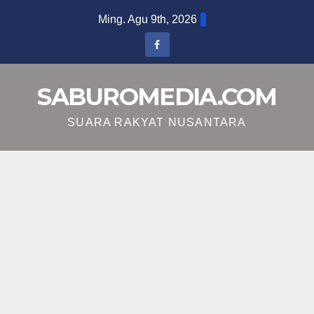
Skip
Ming. Agu 9th, 2026
to
content
SABUROMEDIA.COM
SUARA RAKYAT NUSANTARA