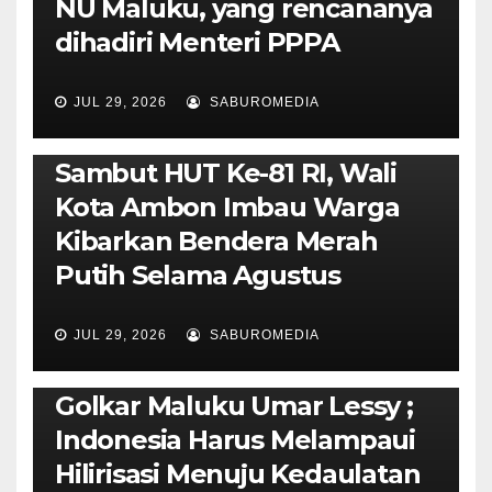
NU Maluku, yang rencananya
dihadiri Menteri PPPA
JUL 29, 2026
SABUROMEDIA
AMBON METRO
POLITIK & PEMERINTAHAN
Sambut HUT Ke-81 RI, Wali
Kota Ambon Imbau Warga
Kibarkan Bendera Merah
Putih Selama Agustus
AMBON METRO
JURNALISME AKTIVIS
JUL 29, 2026
SABUROMEDIA
PENDIDIKAN & OLAHRAGA
THE MOLUCCAS
Isi Materi LK-III HMI, Ketua
Golkar Maluku Umar Lessy ;
Indonesia Harus Melampaui
Hilirisasi Menuju Kedaulatan